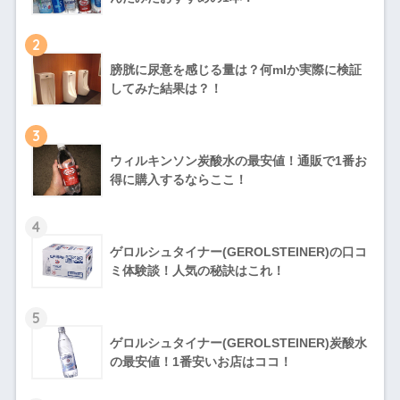
2
膀胱に尿意を感じる量は？何mlか実際に検証
してみた結果は？！
3
ウィルキンソン炭酸水の最安値！通販で1番お
得に購入するならここ！
4
ゲロルシュタイナー(GEROLSTEINER)の口コ
ミ体験談！人気の秘訣はこれ！
5
ゲロルシュタイナー(GEROLSTEINER)炭酸水
の最安値！1番安いお店はココ！