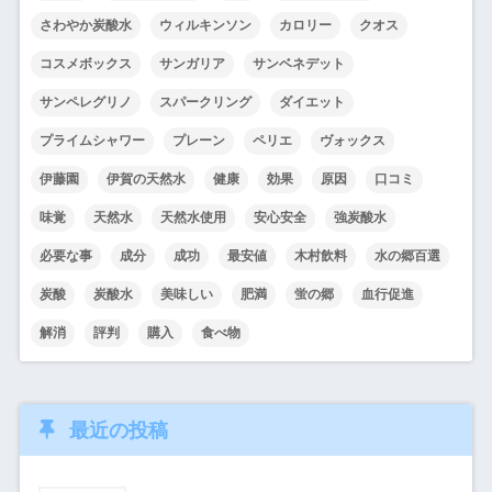
さわやか炭酸水
ウィルキンソン
カロリー
クオス
コスメボックス
サンガリア
サンベネデット
サンペレグリノ
スパークリング
ダイエット
プライムシャワー
プレーン
ペリエ
ヴォックス
伊藤園
伊賀の天然水
健康
効果
原因
口コミ
味覚
天然水
天然水使用
安心安全
強炭酸水
必要な事
成分
成功
最安値
木村飲料
水の郷百選
炭酸
炭酸水
美味しい
肥満
蛍の郷
血行促進
解消
評判
購入
食べ物
最近の投稿