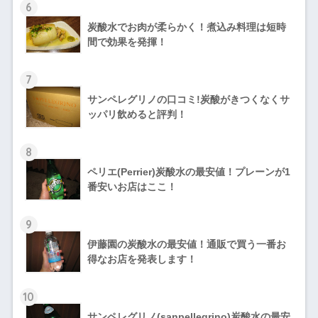
6
炭酸水でお肉が柔らかく！煮込み料理は短時
間で効果を発揮！
7
サンペレグリノの口コミ!炭酸がきつくなくサ
ッパリ飲めると評判！
8
ペリエ(Perrier)炭酸水の最安値！プレーンが1
番安いお店はここ！
9
伊藤園の炭酸水の最安値！通販で買う一番お
得なお店を発表します！
10
サンペレグリノ(sanpellegrino)炭酸水の最安