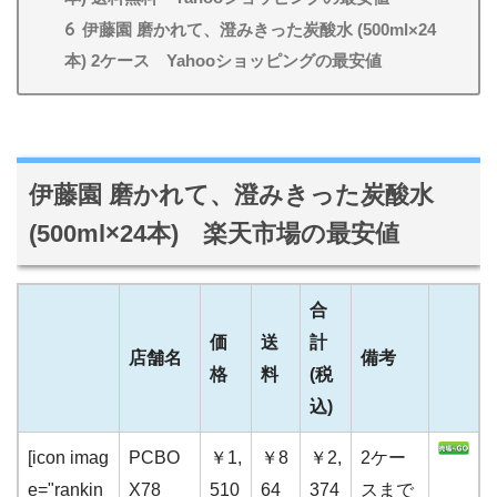
6
伊藤園 磨かれて、澄みきった炭酸水 (500ml×24
本) 2ケース Yahooショッピングの最安値
伊藤園 磨かれて、澄みきった炭酸水
(500ml×24本) 楽天市場の最安値
合
価
送
計
店舗名
備考
格
料
(税
込)
[icon imag
PCBO
￥1,
￥8
￥2,
2ケー
e="rankin
X78
510
64
374
スまで