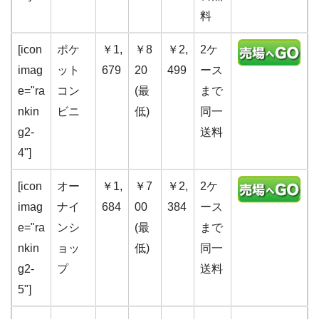
料
[icon
ポケ
￥1,
￥8
￥2,
2ケ
imag
ット
679
20
499
ース
e="ra
コン
(最
まで
nkin
ビニ
低)
同一
g2-
送料
4"]
[icon
オー
￥1,
￥7
￥2,
2ケ
imag
ナイ
684
00
384
ース
e="ra
ンシ
(最
まで
nkin
ョッ
低)
同一
g2-
プ
送料
5"]