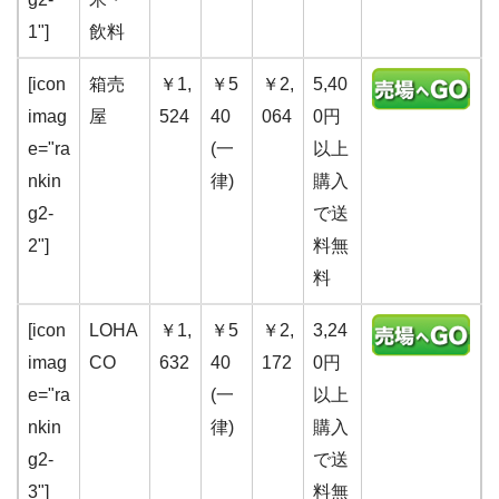
1"]
飲料
[icon
箱売
￥1,
￥5
￥2,
5,40
imag
屋
524
40
064
0円
e="ra
(一
以上
nkin
律)
購入
g2-
で送
2"]
料無
料
[icon
LOHA
￥1,
￥5
￥2,
3,24
imag
CO
632
40
172
0円
e="ra
(一
以上
nkin
律)
購入
g2-
で送
3"]
料無