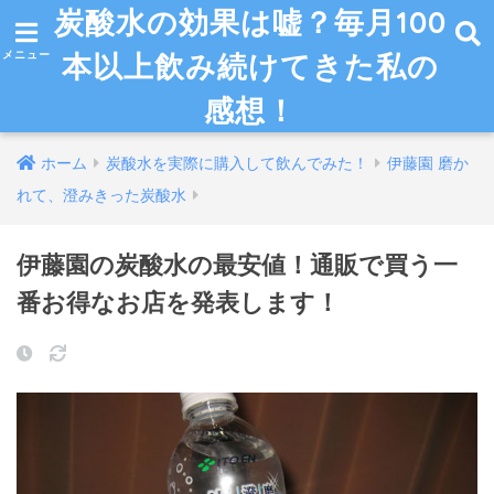
炭酸水の効果は嘘？毎月100
本以上飲み続けてきた私の
感想！
ホーム
炭酸水を実際に購入して飲んでみた！
伊藤園 磨か
れて、澄みきった炭酸水
伊藤園の炭酸水の最安値！通販で買う一
番お得なお店を発表します！