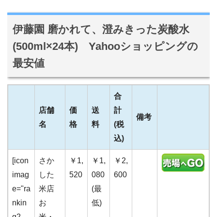
伊藤園 磨かれて、澄みきった炭酸水
(500ml×24本) Yahooショッピングの
最安値
合
店舗
価
送
計
備考
名
格
料
(税
込)
[icon
さか
￥1,
￥1,
￥2,
imag
した
520
080
600
e="ra
米店
(最
nkin
お
低)
g2-
米・