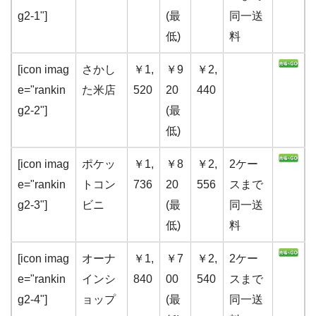
g2-1"]
(最
同一送
低)
料
[icon imag
さかし
￥1,
￥9
￥2,
e="rankin
た米店
520
20
440
g2-2"]
(最
低)
[icon imag
ポケッ
￥1,
￥8
￥2,
2ケー
e="rankin
トコン
736
20
556
スまで
g2-3"]
ビニ
(最
同一送
低)
料
[icon imag
オーナ
￥1,
￥7
￥2,
2ケー
e="rankin
インシ
840
00
540
スまで
g2-4"]
ョップ
(最
同一送