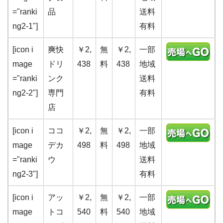
="ranki
品
送料
ng2-1"]
有料
[icon i
爽快
￥2,
無
￥2,
一部
mage
ドリ
438
料
438
地域
="ranki
ンク
送料
ng2-2"]
専門
有料
店
[icon i
ココ
￥2,
無
￥2,
一部
mage
デカ
498
料
498
地域
="ranki
ウ
送料
ng2-3"]
有料
[icon i
アッ
￥2,
無
￥2,
一部
mage
トコ
540
料
540
地域