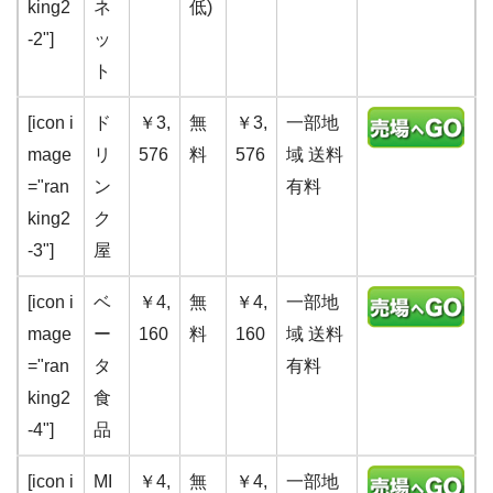
king2
ネ
低)
-2"]
ッ
ト
[icon i
ド
￥3,
無
￥3,
一部地
mage
リ
576
料
576
域 送料
="ran
ン
有料
king2
ク
-3"]
屋
[icon i
ベ
￥4,
無
￥4,
一部地
mage
ー
160
料
160
域 送料
="ran
タ
有料
king2
食
-4"]
品
[icon i
MI
￥4,
無
￥4,
一部地