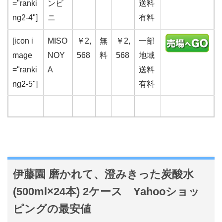
="ranki
ンビ
送料
ng2-4"]
ニ
有料
[icon i
MISO
￥2,
無
￥2,
一部
mage
NOY
568
料
568
地域
="ranki
A
送料
ng2-5"]
有料
伊藤園 磨かれて、澄みきった炭酸水
(500ml×24本) 2ケース Yahooショッ
ピングの最安値