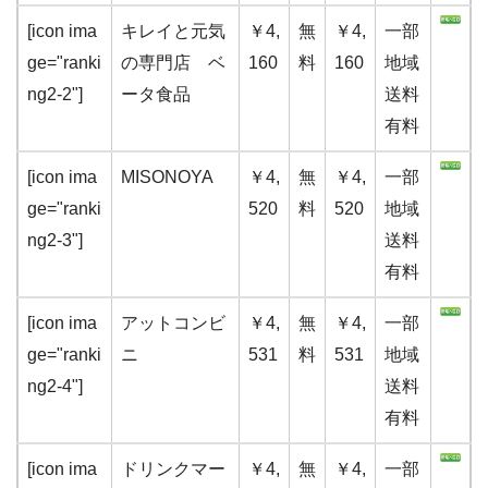
[icon ima
キレイと元気
￥4,
無
￥4,
一部
ge="ranki
の専門店 ベ
160
料
160
地域
ng2-2"]
ータ食品
送料
有料
[icon ima
MISONOYA
￥4,
無
￥4,
一部
ge="ranki
520
料
520
地域
ng2-3"]
送料
有料
[icon ima
アットコンビ
￥4,
無
￥4,
一部
ge="ranki
ニ
531
料
531
地域
ng2-4"]
送料
有料
[icon ima
ドリンクマー
￥4,
無
￥4,
一部