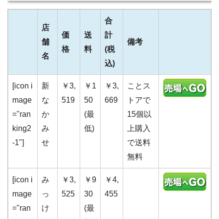
合
店
価
送
計
舗
備考
格
料
(税
名
込)
[icon i
新
￥3,
￥1
￥3,
ことス
mage
な
519
50
669
トアで
="ran
か
(最
15個以
king2
み
低)
上購入
-1"]
せ
で送料
無料
[icon i
み
￥3,
￥9
￥4,
mage
っ
525
30
455
="ran
け
(最