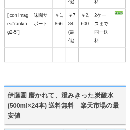
低)
料
[icon imag
味園サ
￥1,
￥7
￥2,
2ケー
e="rankin
ポート
866
34
600
スまで
g2-5"]
(最
同一送
低)
料
伊藤園 磨かれて、澄みきった炭酸水
(500ml×24本) 送料無料 楽天市場の最
安値