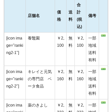
合
価
送
計
店舗名
備考
格
料
(税
込)
[icon ima
養鼈園
￥2,
無
￥2,
一部
ge="ranki
100
料
100
地域
ng2-1"]
送料
有料
[icon ima
キレイと元気
￥2,
無
￥2,
一部
ge="ranki
の専門店 ベ
160
料
160
地域
ng2-2"]
ータ食品
送料
有料
[icon ima
薬のきよし
￥2,
無
￥2,
一部